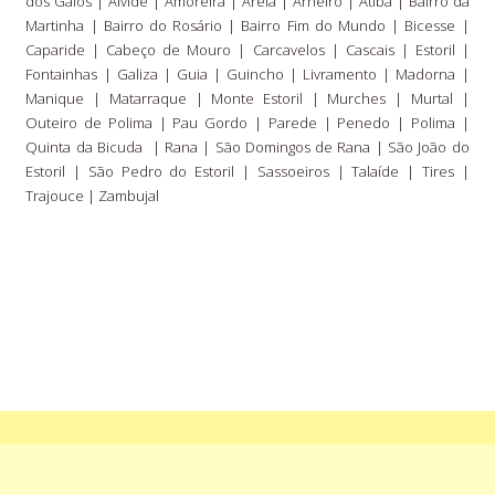
dos Gaios | Alvide | Amoreira | Areia | Arneiro | Atibá | Bairro da
Martinha | Bairro do Rosário | Bairro Fim do Mundo | Bicesse |
Caparide | Cabeço de Mouro |
Carcavelos
|
Cascais
|
Estoril
|
Fontainhas | Galiza | Guia | Guincho | Livramento | Madorna |
Manique | Matarraque |
Monte Estoril
| Murches | Murtal |
Outeiro de Polima | Pau Gordo |
Parede
| Penedo | Polima |
Quinta da Bicuda | Rana |
São Domingos de Rana
|
São João do
Estoril
|
São Pedro do Estoril
| Sassoeiros | Talaíde | Tires |
Trajouce | Zambujal