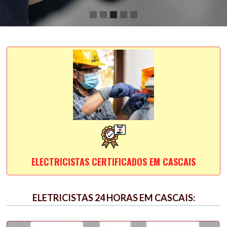
Slide 3 of 5.
ELECTRICISTAS CERTIFICADOS EM CASCAIS
ELETRICISTAS 24 HORAS EM CASCAIS: