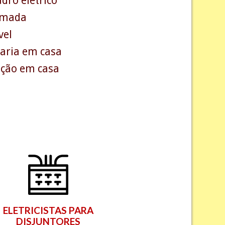
dro elétrico
tomada
vel
varia em casa
ração em casa
ELETRICISTAS PARA
DISJUNTORES