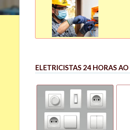
Slide 8 of 8.
ELETRICISTAS 24 HORAS AO