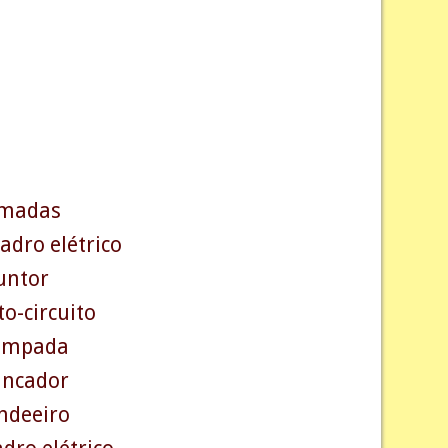
tomadas
adro elétrico
juntor
to-circuito
 lâmpada
rancador
andeeiro